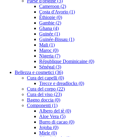
Paese d'origine (3)
Cameroon (2)
Costa d'Avorio (1)
Éthiopie (0)
Gambie (2)
Ghana (4)
Guinée (1)
Guinée-Bissau (1)
Mali (1)
Maroc (0)
Nigeria (7)
République Dominicaine (0)
Sénégal (3)
Bellezza e cosmetici (36)
Cura dei capelli (0)
Trecce e dreadlocks (0)
Cura del corpo (22)
Cura del viso (23)
Bagno doccia (0)
Componenti (1)
Albero del tè (0)
Aloe Vera (5)
Burro di cacao (0)
Jojoba (0)
Miele (0)