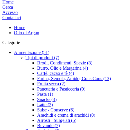
Home
Cerca
Accesso
Contattaci
Home
Olio di Argan
Categorie
Alimentazione (51)
Tipi di prodotti (7)
Brodi, Condimenti, Spezie (8)
Burro, Olio e Margarina (4)
Caffè, cacao e tè (4)
Farina, Semola, Amido, Cous Cous (13)
Frutta secca (2)
Panetteria e Pasticceria (0)
Pasta (1)
Snacks (3)
Latte (2)
Salse - Conserve (6)
Arachidi e crema di arachidi (0)
Arrosti - Surgelati (5)
Bevande (7)