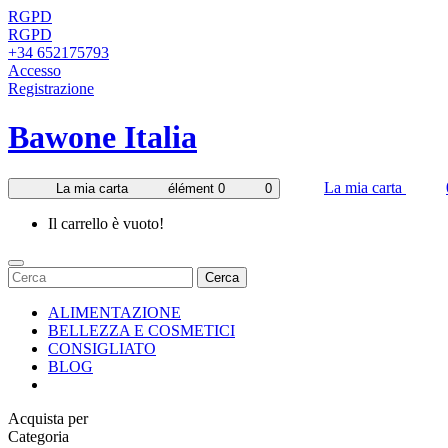
RGPD
RGPD
+34 652175793
Accesso
Registrazione
Bawone Italia
La mia carta
La mia carta
élément 0
0
Il carrello è vuoto!
Cerca
ALIMENTAZIONE
BELLEZZA E COSMETICI
CONSIGLIATO
BLOG
Acquista per
Categoria