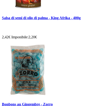
Salsa di semi di olio di palma - King Afrika - 400g
2,42€
Imponibile:2,20€
Bonbons au Gingembre - Zorro