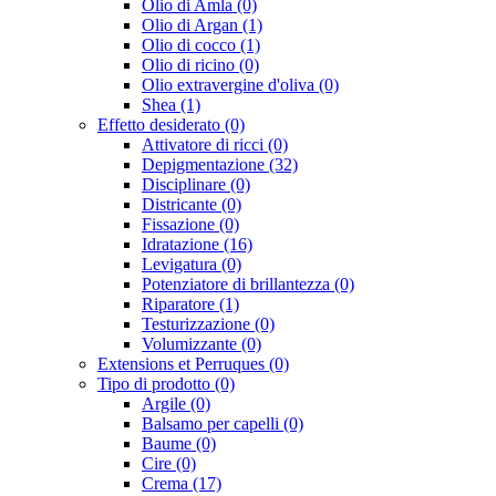
Olio di Amla (0)
Olio di Argan (1)
Olio di cocco (1)
Olio di ricino (0)
Olio extravergine d'oliva (0)
Shea (1)
Effetto desiderato (0)
Attivatore di ricci (0)
Depigmentazione (32)
Disciplinare (0)
Districante (0)
Fissazione (0)
Idratazione (16)
Levigatura (0)
Potenziatore di brillantezza (0)
Riparatore (1)
Testurizzazione (0)
Volumizzante (0)
Extensions et Perruques (0)
Tipo di prodotto (0)
Argile (0)
Balsamo per capelli (0)
Baume (0)
Cire (0)
Crema (17)