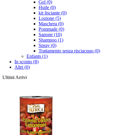
Gel (0)
Huile (0)
kit lisciante (0)
Lozione (5)
Maschera (0)
Pommade (0)
Sapone (10)
Shampoo (1)
Spray (0)
Trattamento senza risciacquo (0)
Enfants (1)
In sconto (8)
Altri (0)
Ultimi Arrivi