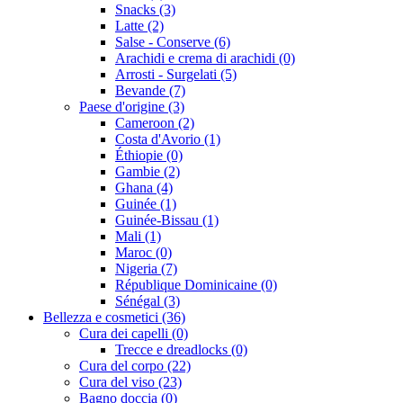
Snacks (3)
Latte (2)
Salse - Conserve (6)
Arachidi e crema di arachidi (0)
Arrosti - Surgelati (5)
Bevande (7)
Paese d'origine (3)
Cameroon (2)
Costa d'Avorio (1)
Éthiopie (0)
Gambie (2)
Ghana (4)
Guinée (1)
Guinée-Bissau (1)
Mali (1)
Maroc (0)
Nigeria (7)
République Dominicaine (0)
Sénégal (3)
Bellezza e cosmetici (36)
Cura dei capelli (0)
Trecce e dreadlocks (0)
Cura del corpo (22)
Cura del viso (23)
Bagno doccia (0)