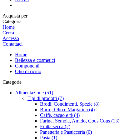
Acquista per
Categoria
Home
Cerca
Accesso
Contattaci
Home
Bellezza e cosmetici
Componenti
Olio di ricino
Categorie
Alimentazione (51)
Tipi di prodotti (7)
Brodi, Condimenti, Spezie (8)
Burro, Olio e Margarina (4)
Caffè, cacao e tè (4)
Farina, Semola, Amido, Cous Cous (13)
Frutta secca (2)
Panetteria e Pasticceria (0)
Pasta (1)