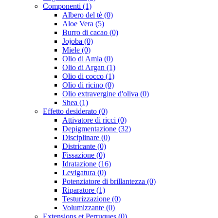
Componenti (1)
Albero del tè (0)
Aloe Vera (5)
Burro di cacao (0)
Jojoba (0)
Miele (0)
Olio di Amla (0)
Olio di Argan (1)
Olio di cocco (1)
Olio di ricino (0)
Olio extravergine d'oliva (0)
Shea (1)
Effetto desiderato (0)
Attivatore di ricci (0)
Depigmentazione (32)
Disciplinare (0)
Districante (0)
Fissazione (0)
Idratazione (16)
Levigatura (0)
Potenziatore di brillantezza (0)
Riparatore (1)
Testurizzazione (0)
Volumizzante (0)
Extensions et Perruques (0)