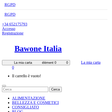
RGPD
RGPD
+34 652175793
Accesso
Registrazione
Bawone Italia
La mia carta
La mia carta
élément 0
0
0
Il carrello è vuoto!
Cerca
ALIMENTAZIONE
BELLEZZA E COSMETICI
CONSIGLIATO
BLOG