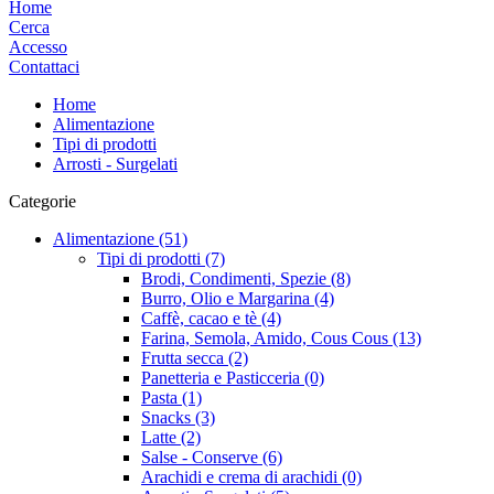
Home
Cerca
Accesso
Contattaci
Home
Alimentazione
Tipi di prodotti
Arrosti - Surgelati
Categorie
Alimentazione (51)
Tipi di prodotti (7)
Brodi, Condimenti, Spezie (8)
Burro, Olio e Margarina (4)
Caffè, cacao e tè (4)
Farina, Semola, Amido, Cous Cous (13)
Frutta secca (2)
Panetteria e Pasticceria (0)
Pasta (1)
Snacks (3)
Latte (2)
Salse - Conserve (6)
Arachidi e crema di arachidi (0)