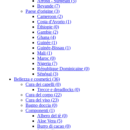
Arrosti - Surgelati (5)
Bevande (7)
Paese d'origine (3)
Cameroon (2)
Costa d'Avorio (1)
Éthiopie (0)
Gambie (2)
Ghana (4)
Guinée (1)
Guinée-Bissau (1)
Mali (1)
Maroc (0)
Nigeria (7)
République Dominicaine (0)
Sénégal (3)
Bellezza e cosmetici (36)
Cura dei capelli (0)
Trecce e dreadlocks (0)
Cura del corpo (22)
Cura del viso (23)
Bagno doccia (0)
Componenti (1)
Albero del tè (0)
Aloe Vera (5)
Burro di cacao (0)