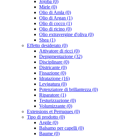
Jojoba (0)
Miele (0)
Olio di Amla (0)
Olio di Argan (1)
Olio di cocco (1)
Olio di ricino (0)
Olio extravergine d'oliva (0)
Shea (1)
Effetto desiderato (0)
Attivatore di ricci (0)
Depigmentazione (32)
Disciplinare (0)
Districante (0)
Fissazione (0)
Idratazione (16)
Levigatura (0)
Potenziatore di brillantezza (0)
Riparatore (1)
Testurizzazione (0)
Volumizzante (0)
Extensions et Perruques (0)
Tipo di prodotto (0)
Argile (0)
Balsamo per capelli (0)
Baume (0)