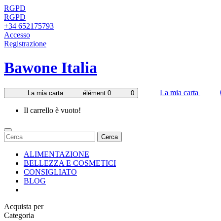
RGPD
RGPD
+34 652175793
Accesso
Registrazione
Bawone Italia
La mia carta
La mia carta
élément 0
0
Il carrello è vuoto!
Cerca
ALIMENTAZIONE
BELLEZZA E COSMETICI
CONSIGLIATO
BLOG
Acquista per
Categoria