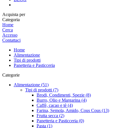
Acquista per
Categoria
Home
Cerca
Accesso
Contattaci
Home
Alimentazione
Tipi di prodotti
Panetteria e Pasticceria
Categorie
Alimentazione (51)
Tipi di prodotti (7)
Brodi, Condimenti, Spezie (8)
Burro, Olio e Margarina (4)
Caffè, cacao e tè (4)
Farina, Semola, Amido, Cous Cous (13)
Frutta secca (2)
Panetteria e Pasticceria (0)
Pasta (1)