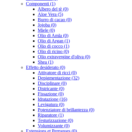
Componenti (1)
Albero del tè (0)
Aloe Vera (5)
Burro di cacao (0)
Jojoba (0)
Miele (0)
Olio di Amla (0)
Olio di Argan (1)
Olio di cocco (1)
Olio di ricino (0)
Olio extravergine d'oliva (0)
Shea (1)
Effetto desiderato (0)
Attivatore di ricci (0)
Depigmentazione (32)
Disciplinare (0)
Districante (0)
Fissazione (0)
Idratazione (16)
Levigatura (0)
Potenziatore di brillantezza (0)
Riparatore (1)
Testurizzazione (0)
Volumizzante (0)
Extensions et Perruques (0)