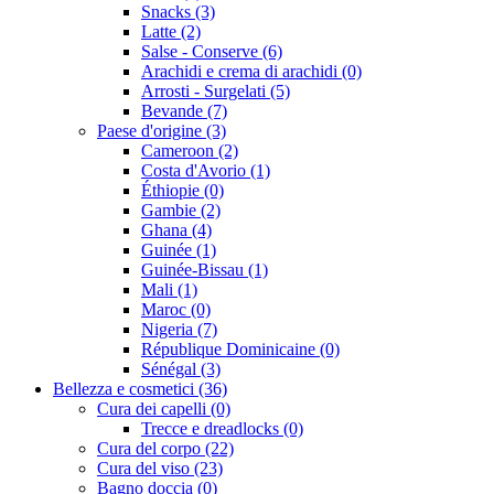
Snacks (3)
Latte (2)
Salse - Conserve (6)
Arachidi e crema di arachidi (0)
Arrosti - Surgelati (5)
Bevande (7)
Paese d'origine (3)
Cameroon (2)
Costa d'Avorio (1)
Éthiopie (0)
Gambie (2)
Ghana (4)
Guinée (1)
Guinée-Bissau (1)
Mali (1)
Maroc (0)
Nigeria (7)
République Dominicaine (0)
Sénégal (3)
Bellezza e cosmetici (36)
Cura dei capelli (0)
Trecce e dreadlocks (0)
Cura del corpo (22)
Cura del viso (23)
Bagno doccia (0)