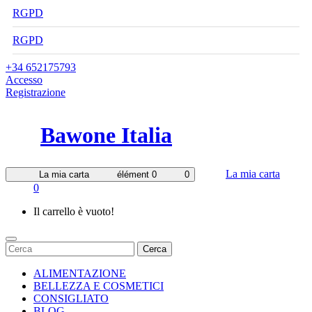
RGPD
RGPD
+34 652175793
Accesso
Registrazione
Bawone Italia
La mia carta
La mia carta
élément 0
0
0
Il carrello è vuoto!
Cerca
ALIMENTAZIONE
BELLEZZA E COSMETICI
CONSIGLIATO
BLOG